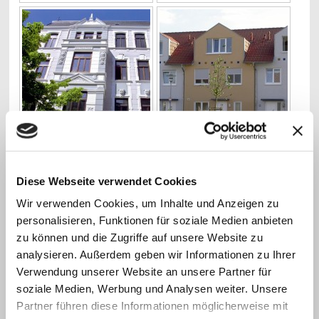
Diese Webseite verwendet Cookies
Warten Sie nicht, bis Sonne, Wind und Wetter Ihrer Fassaden zu stark
zugesetzt haben! Bis Rissbildungen dafür gesorgt haben, das der
Wir verwenden Cookies, um Inhalte und Anzeigen zu
Untergrund zerstört wurde! Schützen Sie Ihr Haus rechtzeitig! Wir helfen
personalisieren, Funktionen für soziale Medien anbieten
Ihnen gerne dabei!
zu können und die Zugriffe auf unsere Website zu
analysieren. Außerdem geben wir Informationen zu Ihrer
Schulmeyer GmbH
Verwendung unserer Website an unsere Partner für
Ferdinantenstraße 15
soziale Medien, Werbung und Analysen weiter. Unsere
47475 Kamp-Lintfort
Partner führen diese Informationen möglicherweise mit