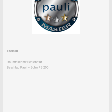
Titelbild
Raumteiler mit Schiebetür-
Beschlag Pauli + Sohn PS 200